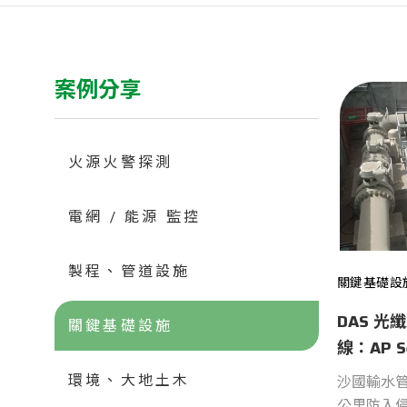
案例分享
火源火警探測
電網 / 能源 監控
製程、管道設施
關鍵基礎設
DAS 光
關鍵基礎設施
線：AP 
(TPI)
環境、大地土木
沙國輸水管線
公里防入