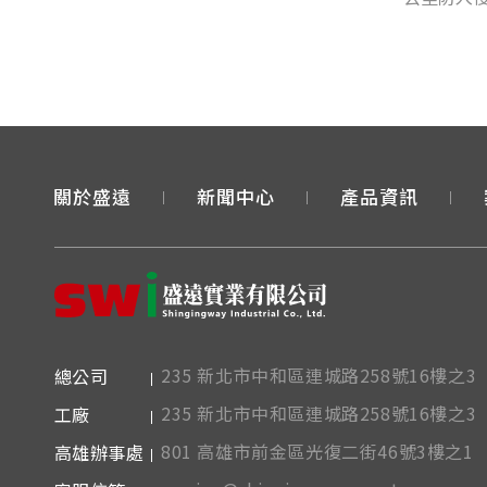
全。
關於盛遠
新聞中心
產品資訊
235 新北市中和區連城路258號16樓之3
總公司
235 新北市中和區連城路258號16樓之3
工廠
依據歐盟施行的個人資料保護法，我們致力於保護您的
801 高雄市前金區光復二街46號3樓之1
高雄辦事處
按一下「全部接受」，代表您允許我們置放 Cookie 來提升您在本網
讓我們投放相關聯的行