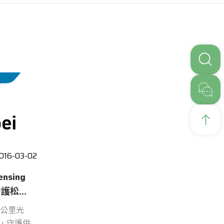
016-03-02
sing
守護松
 公里光
，守護供