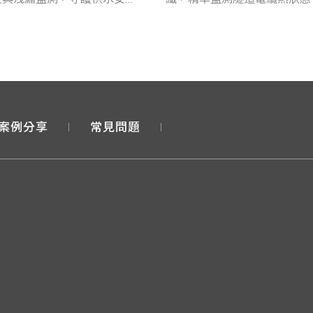
電安全。
案例分享
常見問題
個人資料並提供您對個人資料的掌握。
站上的使用體驗、協助我們分析網站效能和使用狀況，以及
銷內容。