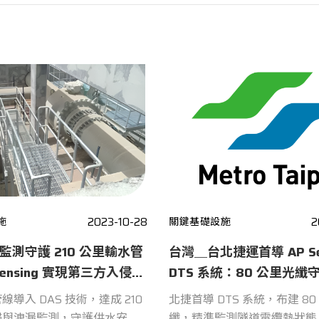
2023-10-28
2
施
關鍵基礎設施
纖監測守護 210 公里輸水管
台灣＿台北捷運首導 AP Sen
Sensing 實現第三方入侵
DTS 系統：80 公里光纖
 與洩漏即時偵測
山、信義線高壓電纜安全
導入 DAS 技術，達成 210
北捷首導 DTS 系統，布建 80
侵與洩漏監測，守護供水安
纖，精準監測隧道電纜熱狀態