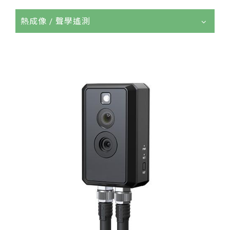
熱成像 / 聲學遙測