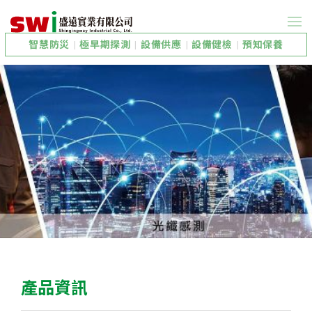
智慧防災
|
極早期探測
|
設備供應
|
設備健檢
|
預知保養
產品資訊