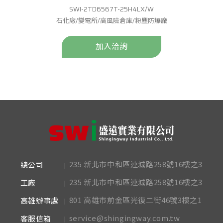
SWI-2TD6567T-25H4LX/W
石化廠/變電所/高風險倉庫/粉塵防爆廠
加入洽詢
235 新北市中和區連城路258號16樓之3
總公司
235 新北市中和區連城路258號16樓之3
工廠
801 高雄市前金區光復二街46號3樓之1
高雄辦事處
service@shingingway.com.tw
客服信箱