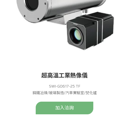
超高溫工業熱像儀
SWI-G0617-25 TF
鋼鐵冶煉/玻璃製造/汽車實驗室/焚化爐
加入洽詢