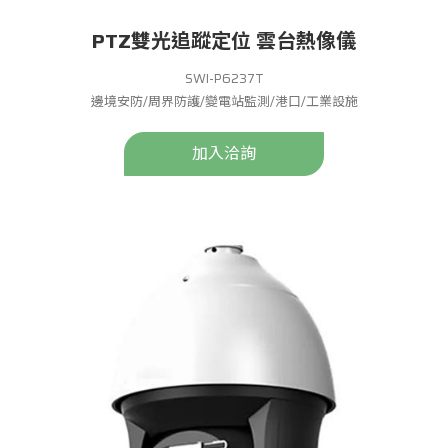
PTZ雙光追蹤定位 雲台熱像儀
SWI-P6237T
邊境安防/周界防護/變電站監測/港口/工業設施
加入洽詢