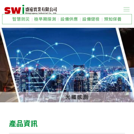
智慧防災
|
極早期探測
|
設備供應
|
設備健檢
|
預知保養
產品資訊