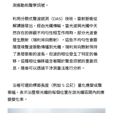
測振動和聲學訊號。
利用分散式聲波感測（DAS）技術，雷射脈衝從
解調器發出，經由光纖傳輸。當光波與光纖中天
然存在的微觀不均勻性相互作用時，部分光波會
發生散射（瑞利背向散射）。這些不均勻性會跟
隨環境聲波振動傳播到光纖。瑞利背向散射保持
了激發脈衝的波長，但波的相位發生了特定的偏
移。這種相位偏移蘊含著關於聲音訊號的重要訊
息，隨後可以透過干涉測量法進行分析。
沿著可選的標距長度（例如 5 公尺）量化應變或聲
振幅，表示沿整根光纖的每個位置在該光纖區間內的應
變變化率。