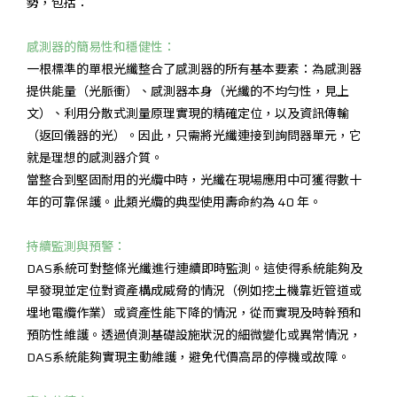
勢，包括：
感測器的簡易性和穩健性：
一根標準的單根光纖整合了感測器的所有基本要素：為感測器
提供能量（光脈衝）、感測器本身（光纖的不均勻性，見上
文）、利用分散式測量原理實現的精確定位，以及資訊傳輸
（返回儀器的光）。因此，只需將光纖連接到詢問器單元，它
就是理想的感測器介質。
當整合到堅固耐用的光纜中時，光纖在現場應用中可獲得數十
年的可靠保護。此類光纜的典型使用壽命約為 40 年。
持續監測與預警：
DAS系統可對整條光纖進行連續即時監測。這使得系統能夠及
早發現並定位對資產構成威脅的情況（例如挖土機靠近管道或
埋地電纜作業）或資產性能下降的情況，從而實現及時幹預和
預防性維護。透過偵測基礎設施狀況的細微變化或異常情況，
DAS系統能夠實現主動維護，避免代價高昂的停機或故障。