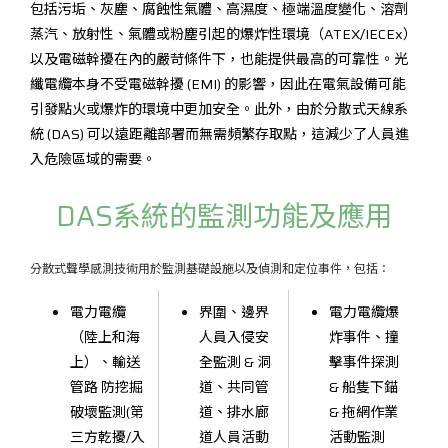
包括污垢、灰塵、腐蝕性氣體、高濕度、極端溫度變化、溶劑
蒸汽、放射性、氣體或粉塵引起的爆炸性環境（ATEX/IECEx）
以及電磁幹擾在內的嚴苛條件下，也能提供最高的可靠性。光
纖電纜本身不受電磁幹擾 (EMI) 的影響，因此在電氣設備可能
引發點火或爆炸的環境中更加安全。此外，由於分散式天線系
統 (DAS) 可以遠距離部署而無需頻繁存取點，這減少了人員進
入危險區域的需要。
DAS系統的監測功能及應用
分散式聲學感測技術用於監測基礎設施以及偵測和定位事件，包括：
電力電纜
界圍、邊界
電力電纜爆
（陸上和海
人員入侵安
炸事件、撞
上）、輸送
全監測 & 洞
擊事件探測
管路 防挖掘
道、共同管
& 船隻下錨
破壞監測(第
道、排水廊
& 拖網作業
三方乾擾/入
道人員活動
活動監測