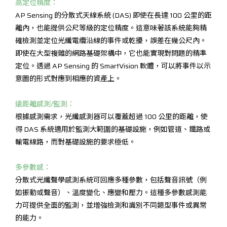
高定位精度：
AP Sensing 的分散式天線系統 (DAS) 即使在長達 100 公里的距
離內，也能提供公尺等級的定位精度。這意味著該系統能夠精
確檢測並定位光纖電纜沿線的事件或乾擾，誤差在幾公尺內。
即使在大型複雜的網路基礎架構中，它也能實現對問題的精準
定位。透過 AP Sensing 的 SmartVision 軟體，可以將事件以示
意圖的形式對應到相應的資產上。
遠距離感測/監測：
根據感測需求，光纖感測器可以覆蓋超過 100 公里的距離，使
得 DAS 系統適用於監測大範圍的基礎設施，例如管道、鐵路或
輸電線路，而對基礎設施的要求極低。
多參數感：
分散式光纖聲學感測系統可回應多種參數，包括聲音訊號（例
如振動或聲音）、溫度變化、應變和壓力。這種多參數感測能
力可提供全面的監測，並增強檢測和識別不同類型事件或異常
的能力。