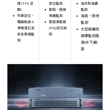
侵 (TPI) 活
定位監測
油井和油藏
動)
製程、管線
監測
列車定位、
洩漏監測
海底、陸地
鐵路軌道 &
管道清管器
監測
滑坡落石及
(PIG)定位追
大型結構性
安全車速監
踪
健康監測能
測
源(井下)勘
探