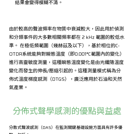
結果會變得模糊不清。
由於較高的聲波頻率在物質中衰減較大，因此用於偵測
和分類事件的大多數相關頻率都在 2 kHz 範圍的較低水
準。 在極低頻範圍（幾赫茲及以下），基於相位的C-
OTDR系統能夠對瞬態溫度（即0.001°C範圍內的變化）
進行高靈敏度測量，這種瞬態溫度變化是由光纖隨溫度
變化而發生的伸長/壓縮引起的。這種測量模式稱為分
佈式溫度梯度感測（DTGS），廣泛應用於石油和天然
氣產業。
分佈式聲學感測的優點與益處
分散式聲波感測（DAS）在監測關鍵基礎設施方面具有許多優