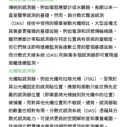
傳統的感測器，例如電阻應變計或水聽器，長期以來一
直是聲學感測的基礎。然而，與分散式聲波感測
（DAS）技術中使用的簡單被動光纖相比，大型設備尤
其需要更複雜的基礎設施，例如電源和訊號傳輸線路。
雖然應變計等點感測器在特定位置具有很高的靈敏度，
但它們無法即時連續監測長達數公里的整個基礎設施。
而分散式天線系統 (DAS) 則無需多個感測器即可實現遠
距離連續監測。
光纖點感測器：
光纖點感測器，例如光纖布拉格光柵（FBG），受限於
其沿光纖固定的感測點位置。應變和振動只能在預先定
義的感測器位置（即需要將光柵蝕刻到光纖中的位置）
被捕獲，而對其他光纖位置則不敏感。通常，感測器點
的數量也相對有限。分散式感測系統（DAS）憑藉其分
散式感測能力，可提供更高的空間解析度和覆蓋範圍。
這使得它們更適合需要詳細空間資訊的監測應用。