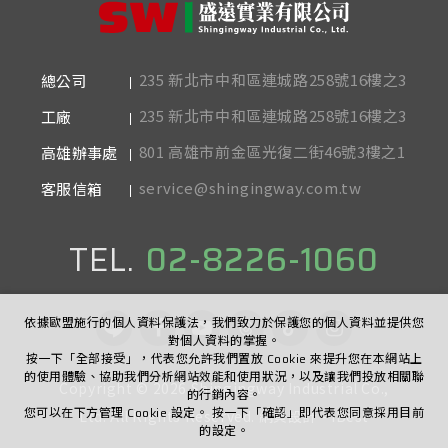
235 新北市中和區連城路258號16樓之3
總公司
235 新北市中和區連城路258號16樓之3
工廠
801 高雄市前金區光復二街46號3樓之1
高雄辦事處
service@shingingway.com.tw
客服信箱
TEL.
02-8226-1060
依據歐盟施行的個人資料保護法，我們致力於保護您的個人資料並提供您
對個人資料的掌握。
按一下「全部接受」，代表您允許我們置放 Cookie 來提升您在本網站上
的使用體驗、協助我們分析網站效能和使用狀況，以及讓我們投放相關聯
Copyright ©
2026
Shingingway Industrial Co.,
的行銷內容。
您可以在下方管理 Cookie 設定。 按一下「確認」即代表您同意採用目前
Ltd.
All Rights Reserved.
網頁設計
-
iBest
的設定。