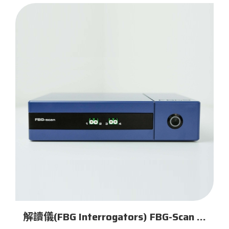
解讀儀(FBG Interrogators) FBG-Scan 80x