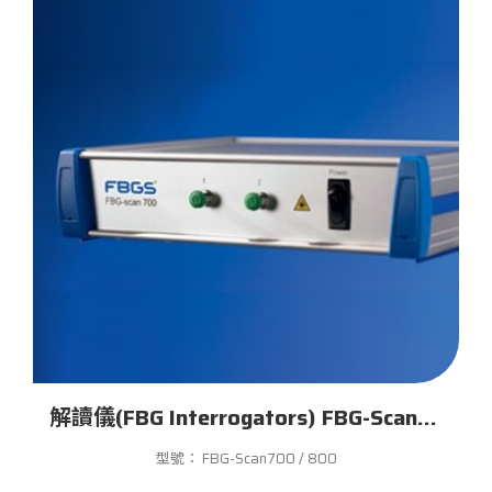
解讀儀(FBG Interrogators) FBG-Scan700 / 800
型號： FBG-Scan700 / 800