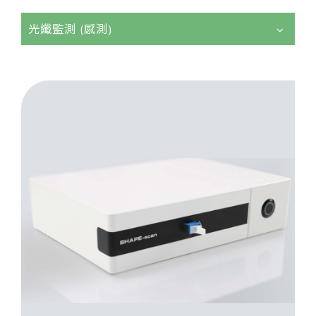
光纖監測 (感測)