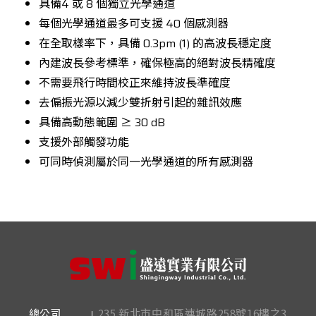
具備4 或 8 個獨立光學通道
每個光學通道最多可支援 40 個感測器
在全取樣率下，具備
0.3pm (1)
的高波長穩定度
內建波長參考標準，確保極高的絕對波長精確度
不需要飛行時間校正來維持波長準確度
去偏振光源以減少雙折射引起的雜訊效應
具備高動態範圍 ≥ 30 dB
支援外部觸發功能
可同時偵測屬於同一光學通道的所有感測器
235 新北市中和區連城路258號16樓之3
總公司