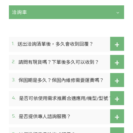
洽詢車
+
1.
送出洽詢清單後，多久會收到回覆？
+
2.
請問有現貨嗎？下單後多久可以收到？
+
3.
保固期是多久？保固內維修需要運費嗎？
+
4.
是否可依使用需求推薦合適應用/機型/型號？
+
5.
是否提供專人諮詢服務？