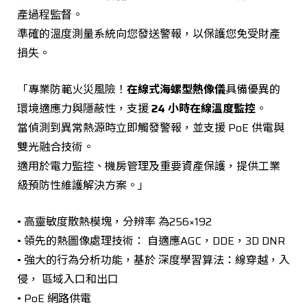
產過程監督。
準確的溫度測量系統向您發送警報，以保護您免受財產
損失。
「專業防範火災風險！
在線式海螺型熱像儀
具備優異的
環境適應力與隱蔽性，支援
24 小時在線溫度監控
。
當偵測到異常熱源時立即觸發警報，並支援 PoE 供電與
雙光融合技術。
適用於電力監控、機房管理及重要資產保護，提供工業
級預防性維護解決方案。」
• 高靈敏度散熱模塊，分辨率 為256×192
• 領先的熱圖像處理技術： 自適應AGC，DDE，3D DNR
• 強大的行為分析功能，基於 深度學習算法：線穿越，入
侵， 區域入口和出口
• PoE 網路供電