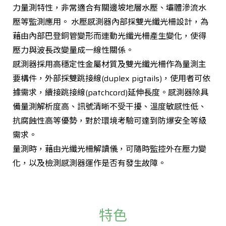
力量測特性，非常適合有關邊坡地層水壓、壩體滲流水
壓等監測應用。 水壓感測器內部採雙光纖光柵設計，為
藉由內部巴登銅管變形而連動光纖光柵產生變化，使得
壓力與波長改變量成一線性關係。
感測器採用高穩定性金屬材質及雙光纖光柵作為量測主
要構件，外部採雙跳接線(duplex pigtails)，使用者可依
據需求，續接跳接線(patchcord)延伸長度。感測器除具
備量測解析度高、訊號清晰不受干擾、溫度敏感性低、
抗腐蝕性高等優勢，對於環境考驗可達到防爆安全等級
需求。
量測時，藉由光纖光柵解讀儀，可隨時監控外在壓力變
化，以及檢測感測器運作是否有發生故障。
特色