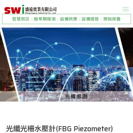
智慧防災
|
極早期探測
|
設備供應
|
設備健檢
|
預知保養
光纖光柵水壓計(FBG Piezometer)