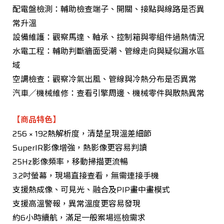
配電盤檢測：輔助檢查端子、開關、接點與線路是否異
常升溫
設備維護：觀察馬達、軸承、控制箱與零組件過熱情況
水電工程：輔助判斷牆面受潮、管線走向與疑似漏水區
域
空調檢查：觀察冷氣出風、管線與冷熱分布是否異常
汽車／機械維修：查看引擎周邊、機械零件與散熱異常
【商品特色】
256 × 192熱解析度，清楚呈現溫差細節
SuperIR影像增強，熱影像更容易判讀
25Hz影像頻率，移動掃描更流暢
3.2吋螢幕，現場直接查看，無需連接手機
支援熱成像、可見光、融合及PIP畫中畫模式
支援高溫警報，異常溫度更容易發現
約6小時續航，滿足一般案場巡檢需求