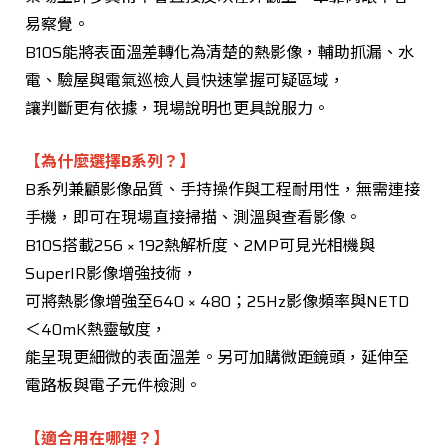
易察覺。
B10S能將表面溫差轉化為清楚的熱影像，輔助抓漏、水
電、驗屋與電氣巡檢人員快速掌握可疑區域，
讓判斷更有依據，現場說明也更具說服力。
【為什麼選擇B系列？】
B系列兼顧影像品質、手持操作與工程耐用性，無需連接
手機，即可在現場直接掃描、測溫與查看影像。
B10S搭載256 × 192熱解析度、2MP可見光相機與
SuperIR影像增強技術，
可將熱影像增強至640 × 480；25Hz影像頻率與NETD
＜40mK熱靈敏度，
能呈現更細微的表面溫差。另可加購微距鏡頭，延伸至
電路板與電子元件檢測。
【適合用在哪裡？】