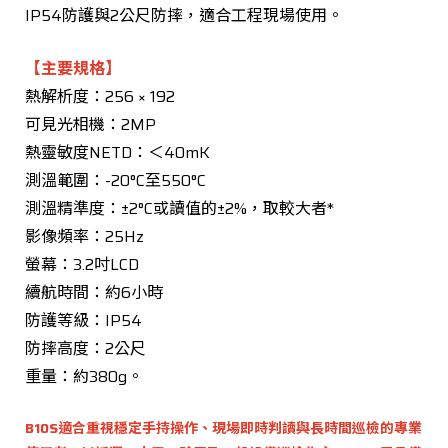
IP54防護與2公尺防摔，適合工程現場使用。
【主要規格】
熱解析度：256 × 192
可見光相機：2MP
熱靈敏度NETD：＜40mK
測溫範圍：-20°C至550°C
測溫精準度：±2°C或讀值的±2%，取較大者*
影像頻率：25Hz
螢幕：3.2吋LCD
續航時間：約6小時
防護等級：IP54
防摔高度：2公尺
重量：約380g。
B10S適合重視穩定手持操作、現場即時判讀與長時間巡檢的專業