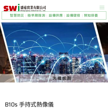
智慧防災
|
極早期探測
|
設備供應
|
設備健檢
|
預知保養
B10s 手持式熱像儀