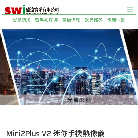
智慧防災
|
極早期探測
|
設備供應
|
設備健檢
|
預知保養
Mini2Plus V2 迷你手機熱像儀