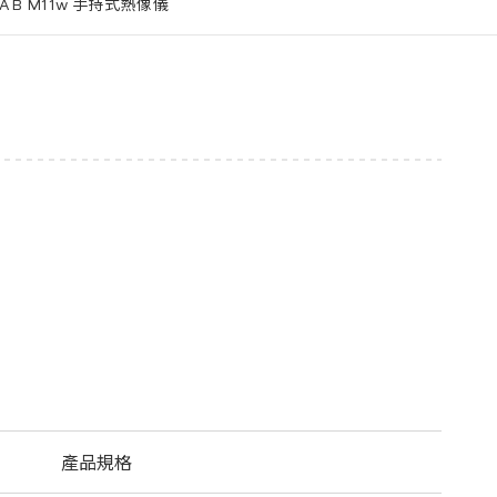
LAB M11w 手持式熱像儀
產品規格