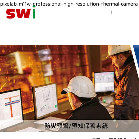
pixelab-m11w-professional-high-resolution-thermal-camera
智慧防災
|
極早期探測