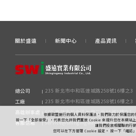
關於盛遠
新聞中心
產品資訊
235 新北市中和區連城路258號16樓之3
總公司
235 新北市中和區連城路258號16樓之3
工廠
依據歐盟施行的個人資料保護法，我們致力於保護您的
801 高雄市前金區光復二街46號3樓之1
高雄辦事處
按一下「全部接受」，代表您允許我們置放 Cookie 來提升您在本網
讓我們投放相關聯的行
service@shingingway.com.tw
客服信箱
您可以在下方管理 Cookie 設定。 按一下「