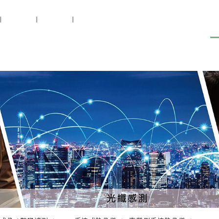
|
設備供應
|
設備健檢
|
預知保養
關於盛遠
新聞中心