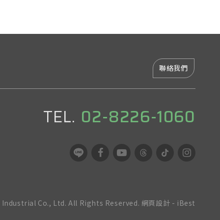
聯絡我們
TEL.
02-8226-1060
ndustrial Co., Ltd.
All Rights Reserved.
網頁設計
-
iBest