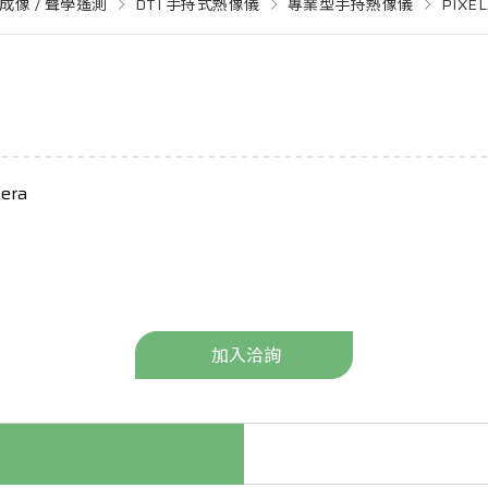
成像 / 聲學遙測
DTI 手持式熱像儀
專業型手持熱像儀
PIXE
era
加入洽詢