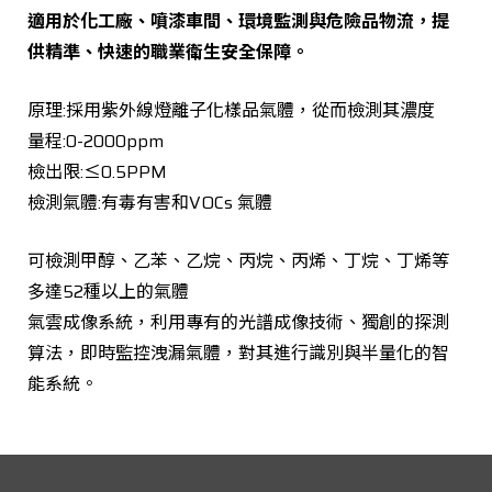
適用於化工廠、噴漆車間、環境監測與危險品物流，提
供精準、快速的職業衛生安全保障。
原理:採用紫外線燈離子化樣品氣體，從而檢測其濃度
量程:0-2000ppm
檢出限:≤0.5PPM
檢測氣體:有毒有害和VOCs 氣體
可檢測甲醇、乙苯、乙烷、丙烷、丙烯、丁烷、丁烯等
多達52種以上的氣體
氣雲成像系統，利用專有的光譜成像技術、獨創的探測
算法，即時監控洩漏氣體，對其進行識別與半量化的智
能系統。