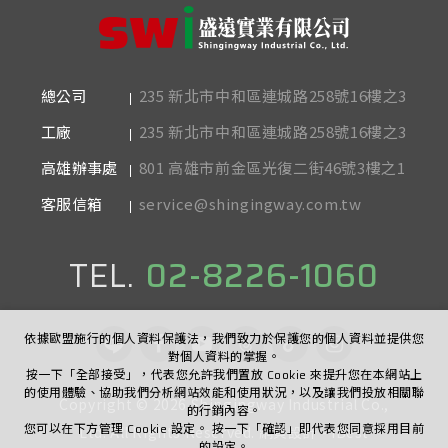
235 新北市中和區連城路258號16樓之3
總公司
235 新北市中和區連城路258號16樓之3
工廠
801 高雄市前金區光復二街46號3樓之1
高雄辦事處
service@shingingway.com.tw
客服信箱
TEL.
02-8226-1060
依據歐盟施行的個人資料保護法，我們致力於保護您的個人資料並提供您
對個人資料的掌握。
按一下「全部接受」，代表您允許我們置放 Cookie 來提升您在本網站上
的使用體驗、協助我們分析網站效能和使用狀況，以及讓我們投放相關聯
Copyright ©
2026
Shingingway Industrial Co.,
的行銷內容。
您可以在下方管理 Cookie 設定。 按一下「確認」即代表您同意採用目前
Ltd.
All Rights Reserved.
網頁設計
-
iBest
的設定。