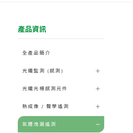
產品資訊
全產品簡介
光纖監測 (感測)
光纖光柵感測元件
熱成像 / 聲學遙測
氣體洩漏遙測