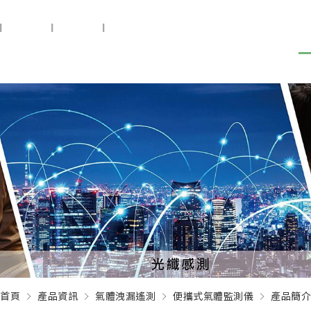
|
設備供應
|
設備健檢
|
預知保養
關於盛遠
新聞中心
首頁
產品資訊
氣體洩漏遙測
便攜式氣體監測儀
產品簡介