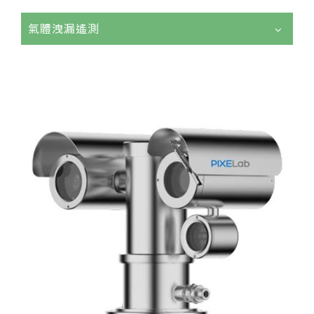
氣體洩漏遙測